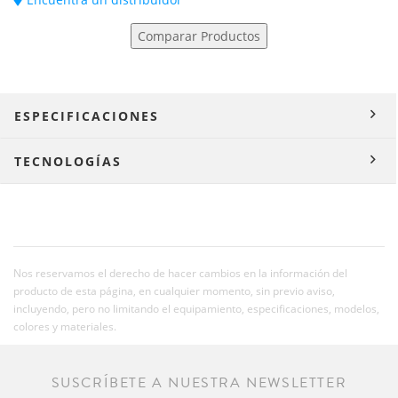
Comparar Productos
ESPECIFICACIONES
TECNOLOGÍAS
Nos reservamos el derecho de hacer cambios en la información del
producto de esta página, en cualquier momento, sin previo aviso,
incluyendo, pero no limitando el equipamiento, especificaciones, modelos,
colores y materiales.
SUSCRÍBETE A NUESTRA NEWSLETTER