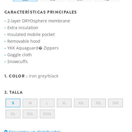
CARACTERÍSTICAS PRINCIPALES
2-layer DRYOsphere membrane
Extra insulation
Insulated mobile pocket
Removable hood
YKK Aquaguard� Zippers
Goggle cloth
Snowcuffs
1. COLOR :
iron grey/black
2. TALLA
S
M
L
XL
XXL
3XL
DM
DL
DXL
DXXL
Encuentra un distribuidor