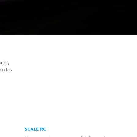
ndo y
on las
SCALE RC