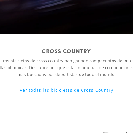
CROSS COUNTRY
tras bicicletas de cross country han ganado campeonatos del mu
las olímpicas. Descubre por qué estas máquinas de competición s
más buscadas por deportistas de todo el mundo.
Ver todas las bicicletas de Cross-Country