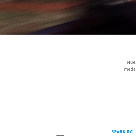
Nues
medal
SPARK RC