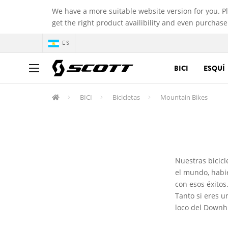
We have a more suitable website version for you. P
get the right product availibility and even purchase
ES
BICI
ESQUÍ
BICI
Bicicletas
Mountain Bikes
Nuestras bicicl
el mundo, habi
con esos éxito
Tanto si eres u
loco del Downhi