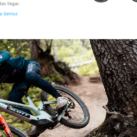
as llegar.
ia Genius