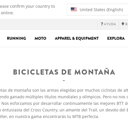
lease confirm your country to
United States (English)
 online.
AYUDA
B
RUNNING
MOTO
APPAREL & EQUIPMENT
EXPLORA
BICICLETAS DE MONTAÑA
etas de montaña son las armas elegidas por muchos ciclistas de alt
endo ganado múltiples títulos mundiales y olímpicos. Pero no no
s. Nos esforzamos por desarrollar continuamente las mejores BTT 
n entusiasta del Cross Country, un amante del Trail, un devoto del
ller, en nuestra gama encontrarás tu MTB perfecta.