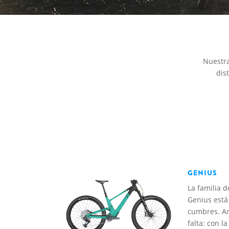
Nuestra
dis
GENIUS
La familia 
Genius está
cumbres. Ar
falta: con l