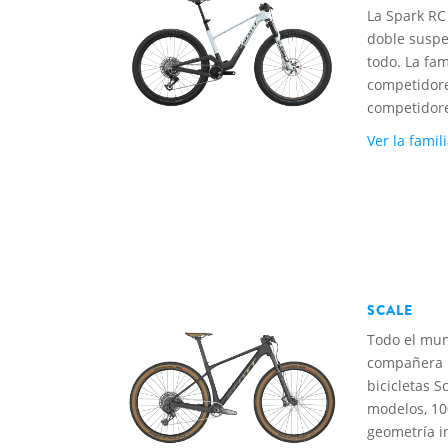
La Spark RC
doble suspe
todo. La fa
competidor
competidore
Ver la famil
SCALE
Todo el mu
compañera p
bicicletas 
modelos, 10
geometría i