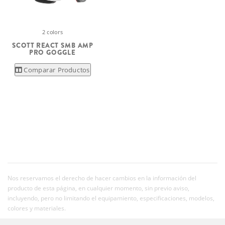
2 colors
SCOTT REACT SMB AMP
PRO GOGGLE
Comparar Productos
Nos reservamos el derecho de hacer cambios en la información del
producto de esta página, en cualquier momento, sin previo aviso,
incluyendo, pero no limitando el equipamiento, especificaciones, modelos,
colores y materiales.