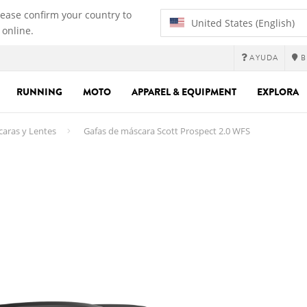
lease confirm your country to
United States (English)
 online.
AYUDA
B
RUNNING
MOTO
APPAREL & EQUIPMENT
EXPLORA
aras y Lentes
Gafas de máscara Scott Prospect 2.0 WFS