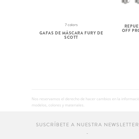
7 colors
REPUE
OFF PR
GAFAS DE MÁSCARA FURY DE
SCOTT
Nos reservamos el derecho de hacer cambios en la información
modelos, colores y materiales.
SUSCRÍBETE A NUESTRA NEWSLETTE