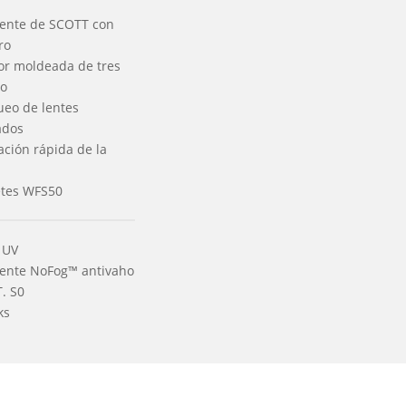
rente de SCOTT con
ro
r moldeada de tres
ro
ueo de lentes
ados
ación rápida de la
etes WFS50
 UV
lente NoFog™ antivaho
. S0
ks