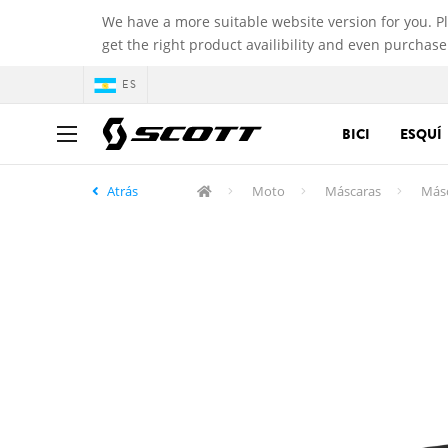
We have a more suitable website version for you. P
get the right product availibility and even purchase
ES
BICI
ESQUÍ
Atrás
Moto
Máscaras
Másc