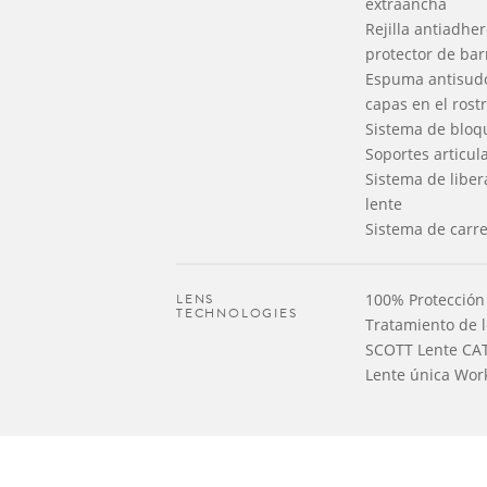
extraancha
Rejilla antiadhe
protector de bar
Espuma antisudo
capas en el rost
Sistema de bloq
Soportes articul
Sistema de liber
lente
Sistema de carr
LENS
100% Protección
TECHNOLOGIES
Tratamiento de 
SCOTT Lente CAT
Lente única Wor