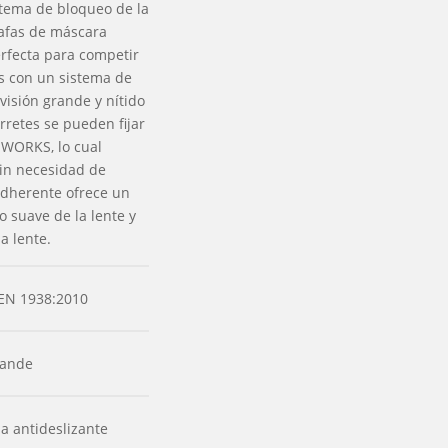
istema de bloqueo de la
gafas de máscara
rfecta para competir
as con un sistema de
isión grande y nítido
rretes se pueden fijar
 WORKS, lo cual
sin necesidad de
iadherente ofrece un
 suave de la lente y
a lente.
n EN 1938:2010
rande
na antideslizante