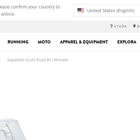
lease confirm your country to
United States (English)
 online.
AYUDA
B
RUNNING
MOTO
APPAREL & EQUIPMENT
EXPLORA
Zapatillas Scott Road Rc Ultimate