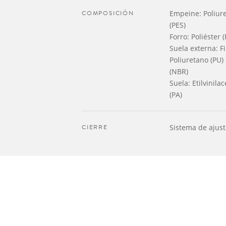
COMPOSICIÓN
Empeine: Poliure
(PES)
Forro: Poliéster 
Suela externa: F
Poliuretano (PU) 
(NBR)
Suela: Etilvinila
(PA)
CIERRE
Sistema de ajus