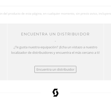
 del producto de esta página, en cualquier momento, sin previo aviso, incluyend
R
ENCUENTRA UN DISTRIBUIDOR
¿Te gusta nuestra equipación? ¡Echa un vistazo a nuestro
localizador de distribuidores y encuentra el más cercano a ti!
Encuentra un distribuidor