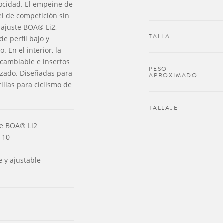
locidad. El empeine de
el de competición sin
 ajuste BOA® Li2,
TALLA
de perfil bajo y
 En el interior, la
ercambiable e insertos
PESO
izado. Diseñadas para
APROXIMADO
illas para ciclismo de
TALLAJE
te BOA® Li2
z 10
le y ajustable