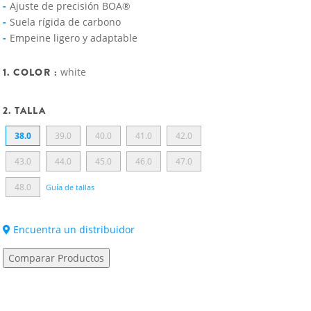
Ajuste de precisión BOA®
Suela rígida de carbono
Empeine ligero y adaptable
1. COLOR :
white
2. TALLA
38.0
39.0
40.0
41.0
42.0
43.0
44.0
45.0
46.0
47.0
48.0
Guía de tallas
Encuentra un distribuidor
Comparar Productos