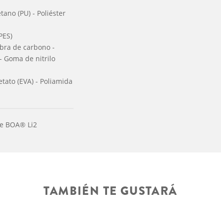
tano (PU) - Poliéster
(PES)
ibra de carbono -
- Goma de nitrilo
cetato (EVA) - Poliamida
te BOA® Li2
TAMBIÉN TE GUSTARÁ