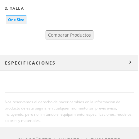
2. TALLA
One Size
Comparar Productos
ESPECIFICACIONES
Nos reservamos el derecho de hacer cambios en la información del
producto de esta página, en cualquier momento, sin previo aviso,
incluyendo, pero no limitando el equipamiento, especificaciones, modelos,
colores y materiales.