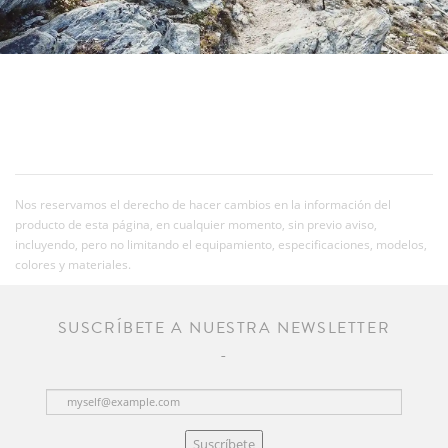
Nos reservamos el derecho de hacer cambios en la información del
producto de esta página, en cualquier momento, sin previo aviso,
incluyendo, pero no limitando el equipamiento, especificaciones, modelos,
colores y materiales.
SUSCRÍBETE A NUESTRA NEWSLETTER
Suscríbete