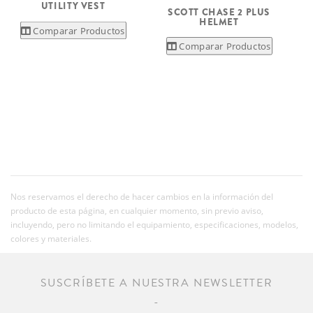
UTILITY VEST
SCOTT CHASE 2 PLUS
HELMET
Comparar Productos
Comparar Productos
Nos reservamos el derecho de hacer cambios en la información del
producto de esta página, en cualquier momento, sin previo aviso,
incluyendo, pero no limitando el equipamiento, especificaciones, modelos,
colores y materiales.
SUSCRÍBETE A NUESTRA NEWSLETTER