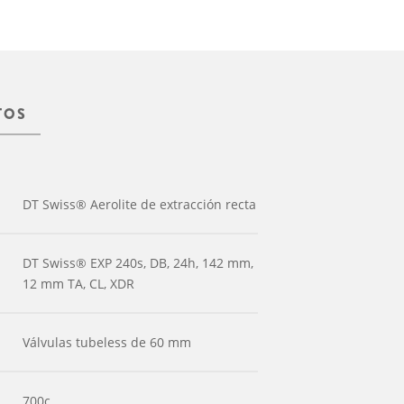
TOS
DT Swiss® Aerolite de extracción recta
DT Swiss® EXP 240s, DB, 24h, 142 mm,
12 mm TA, CL, XDR
Válvulas tubeless de 60 mm
700c