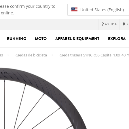
lease confirm your country to
United States (English)
 online.
AYUDA
B
RUNNING
MOTO
APPAREL & EQUIPMENT
EXPLORA
as
Ruedas de bicicleta
Rueda trasera SYNCROS Capital 1.0s, 40