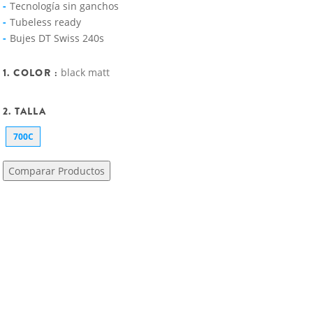
Tecnología sin ganchos
Tubeless ready
Bujes DT Swiss 240s
1. COLOR :
black matt
2. TALLA
700C
Comparar Productos