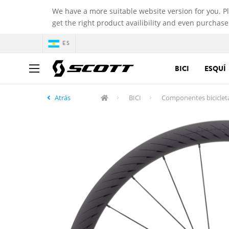
We have a more suitable website version for you. P
get the right product availibility and even purchase
ES
BICI
ESQUÍ
Atrás
BICI
Componentes biciclet