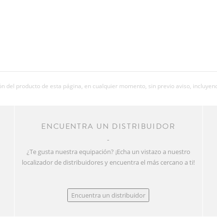
 del producto de esta página, en cualquier momento, sin previo aviso, incluyend
R
ENCUENTRA UN DISTRIBUIDOR
¿Te gusta nuestra equipación? ¡Echa un vistazo a nuestro
localizador de distribuidores y encuentra el más cercano a ti!
Encuentra un distribuidor