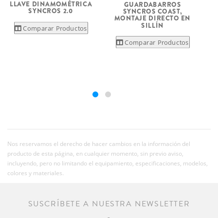
LLAVE DINAMOMÉTRICA
GUARDABARROS
SYNCROS 2.0
SYNCROS COAST,
MONTAJE DIRECTO EN
SILLÍN
Comparar Productos
Comparar Productos
Nos reservamos el derecho de hacer cambios en la información del
producto de esta página, en cualquier momento, sin previo aviso,
incluyendo, pero no limitando el equipamiento, especificaciones, modelos,
colores y materiales.
SUSCRÍBETE A NUESTRA NEWSLETTER