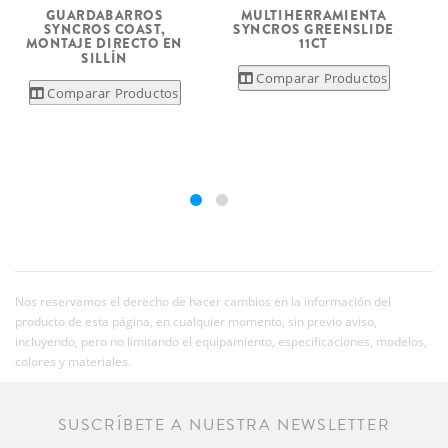
L
MULTIHERRAMIENTA
GUARDABARROS
SYNCROS GREENSLIDE
SYNCROS COAST,
11CT
MONTAJE DIRECTO EN
SILLÍN
Comparar Productos
Comparar Productos
Nos reservamos el derecho de hacer cambios en la información del
producto de esta página, en cualquier momento, sin previo aviso,
incluyendo, pero no limitando el equipamiento, especificaciones, modelos,
colores y materiales.
SUSCRÍBETE A NUESTRA NEWSLETTER