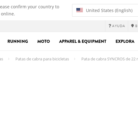
lease confirm your country to
United States (English)
 online.
AYUDA
B
RUNNING
MOTO
APPAREL & EQUIPMENT
EXPLORA
as
Patas de cabra para bicicletas
Pata de cabra SYNCROS de 22 