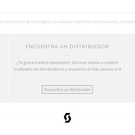
 del producto de esta página, en cualquier momento, sin previo aviso, incluyend
R
ENCUENTRA UN DISTRIBUIDOR
¿Te gusta nuestra equipación? ¡Echa un vistazo a nuestro
localizador de distribuidores y encuentra el más cercano a ti!
Encuentra un distribuidor