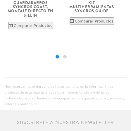
KIT
GUARDABARROS
MULTIHERRAMIENTAS
SYNCROS COAST,
SYNCROS GUIDE
MONTAJE DIRECTO EN
SILLÍN
Comparar Productos
Comparar Productos
Nos reservamos el derecho de hacer cambios en la información del
producto de esta página, en cualquier momento, sin previo aviso,
incluyendo, pero no limitando el equipamiento, especificaciones, modelos,
colores y materiales.
SUSCRÍBETE A NUESTRA NEWSLETTER