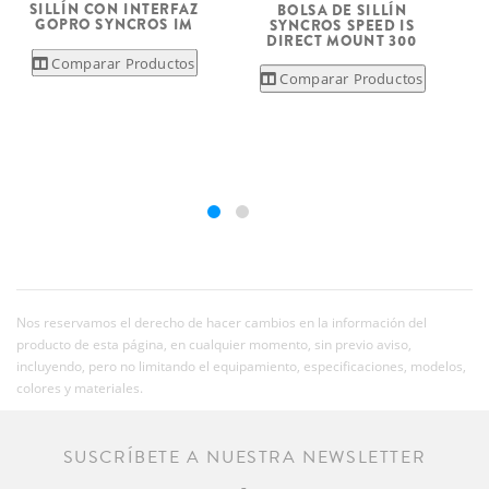
SILLÍN CON INTERFAZ
BOLSA DE SILLÍN
GOPRO SYNCROS IM
SYNCROS SPEED IS
DIRECT MOUNT 300
Comparar Productos
Comparar Productos
Nos reservamos el derecho de hacer cambios en la información del
producto de esta página, en cualquier momento, sin previo aviso,
incluyendo, pero no limitando el equipamiento, especificaciones, modelos,
colores y materiales.
SUSCRÍBETE A NUESTRA NEWSLETTER