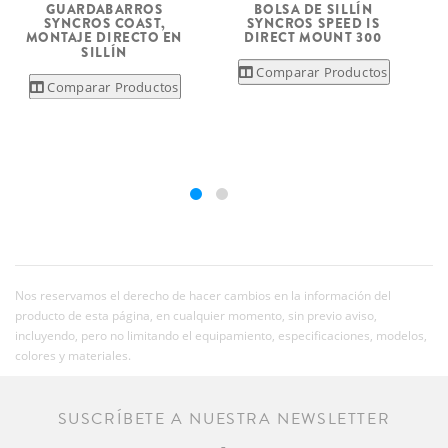
BOLSA DE SILLÍN
GUARDABARROS
SYNCROS SPEED IS
SYNCROS COAST,
DIRECT MOUNT 300
MONTAJE DIRECTO EN
SILLÍN
Comparar Productos
Comparar Productos
Nos reservamos el derecho de hacer cambios en la información del
producto de esta página, en cualquier momento, sin previo aviso,
incluyendo, pero no limitando el equipamiento, especificaciones, modelos,
colores y materiales.
SUSCRÍBETE A NUESTRA NEWSLETTER