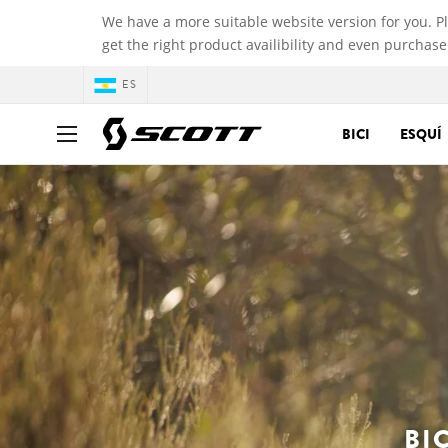
We have a more suitable website version for you. P
get the right product availibility and even purchase
ES
BICI
ESQUÍ
BI