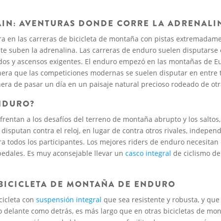
IN: AVENTURAS DONDE CORRE LA ADRENALI
ra en las carreras de bicicleta de montaña con pistas extremadam
te suben la adrenalina. Las carreras de enduro suelen disputarse 
os y ascensos exigentes. El enduro empezó en las montañas de E
era que las competiciones modernas se suelen disputar en entre tre
a de pasar un día en un paisaje natural precioso rodeado de otr
ENDURO?
rentan a los desafíos del terreno de montaña abrupto y los saltos
 disputan contra el reloj, en lugar de contra otros rivales, indepe
ra todos los participantes. Los mejores riders de enduro necesitan
 pedales. Es muy aconsejable llevar un
casco integral
de ciclismo d
 BICICLETA DE MONTAÑA DE ENDURO
icleta con
suspensión integral
que sea resistente y robusta, y que
to delante como detrás, es más largo que en otras bicicletas de mon