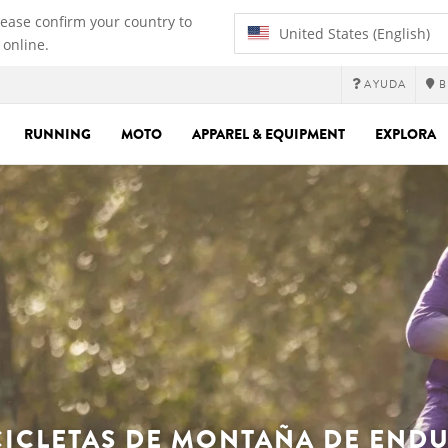
lease confirm your country to
United States (English)
 online.
AYUDA
B
RUNNING
MOTO
APPAREL & EQUIPMENT
EXPLORA
CICLETAS DE MONTAÑA DE END