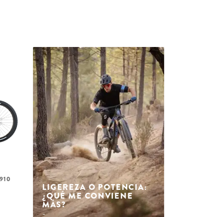
910
LIGEREZA O POTENCIA:
¿QUÉ ME CONVIENE
MÁS?