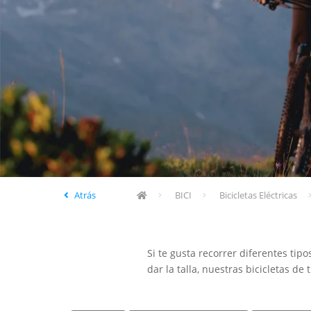
Atrás
BICI
Bicicletas Eléctricas
Si te gusta recorrer diferentes tip
dar la talla, nuestras bicicletas de