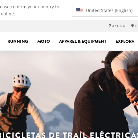
lease confirm your country to
United States (English)
 online.
AYUDA
B
RUNNING
MOTO
APPAREL & EQUIPMENT
EXPLORA
BICICLETAS DE TRAIL ELÉCTRICA