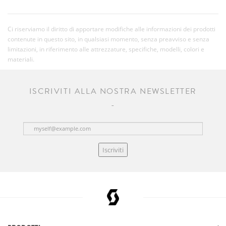
Ci riserviamo il diritto di apportare modifiche alle informazioni dei prodotti
contenute in questo sito, in qualsiasi momento, senza preavviso e senza
limitazioni, in riferimento alle attrezzature, specifiche, modelli, colori e
materiali.
ISCRIVITI ALLA NOSTRA NEWSLETTER
Iscriviti