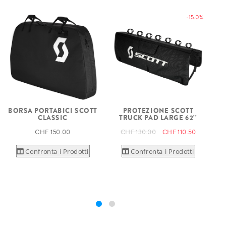
-15.0%
BORSA PORTABICI SCOTT
PROTEZIONE SCOTT
B
CLASSIC
TRUCK PAD LARGE 62''
CHF 150.00
CHF 130.00
CHF 110.50
Confronta i Prodotti
Confronta i Prodotti