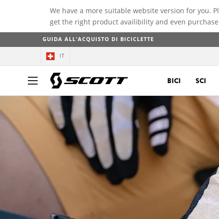
We have a more suitable website version for you. P
get the right product availibility and even purchase
GUIDA ALL'ACQUISTO DI BICICLETTE
IT
BICI
SCI