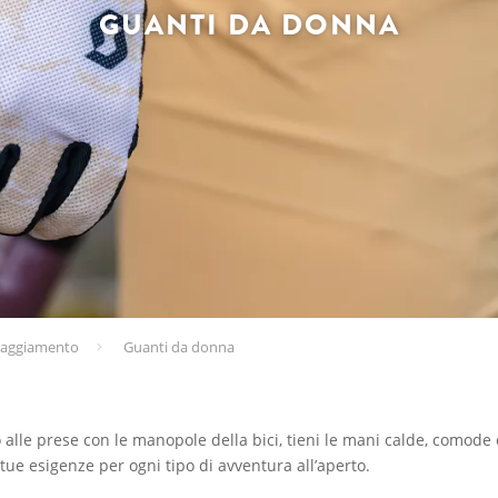
GUANTI DA DONNA
paggiamento
Guanti da donna
o alle prese con le manopole della bici, tieni le mani calde, comod
tue esigenze per ogni tipo di avventura all’aperto.