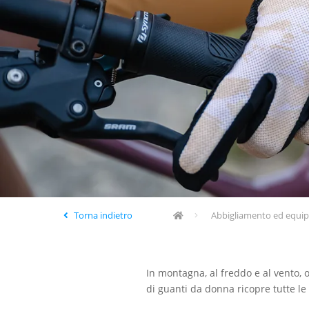
Torna indietro
Abbigliamento ed equi
In montagna, al freddo e al vento, 
di guanti da donna ricopre tutte le 