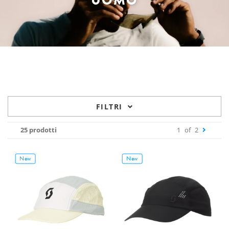
UOMO
FILTRI
25 prodotti
1
of
2
New
New