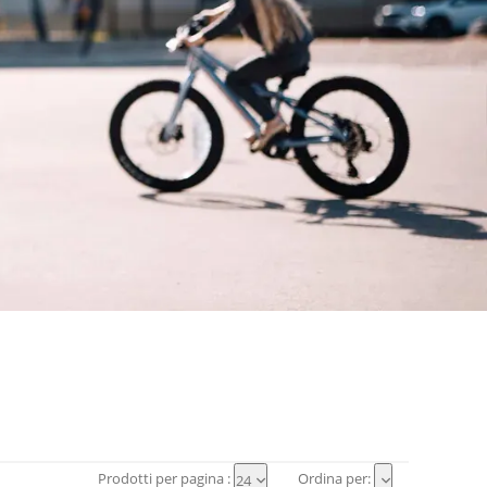
I
Prodotti per pagina :
Ordina per:
24