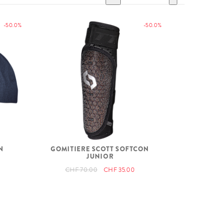
-50.0%
-50.0%
N
GOMITIERE SCOTT SOFTCON
JUNIOR
CHF 70.00
CHF 35.00