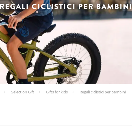
REGALI CICLISTICI PER BAMBIN
Selection Gift
Gifts for kids
Regali ciclistici per bambini