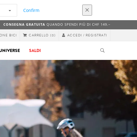
Confirm
CONSEGNA GRATUITA
QUANDO SPENDI PIÙ DI CHF 149.−
ONE BICI
ACCEDI / REGISTRATI
CARRELLO
(0)
UNIVERSE
SALDI