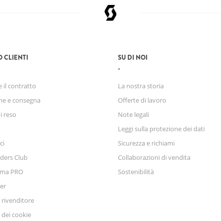
O CLIENTI
SU DI NOI
 il contratto
La nostra storia
ne e consegna
Offerte di lavoro
di reso
Note legali
Leggi sulla protezione dei dati
ci
Sicurezza e richiami
ders Club
Collaborazioni di vendita
mma PRO
Sostenibilità
er
 rivenditore
 dei cookie