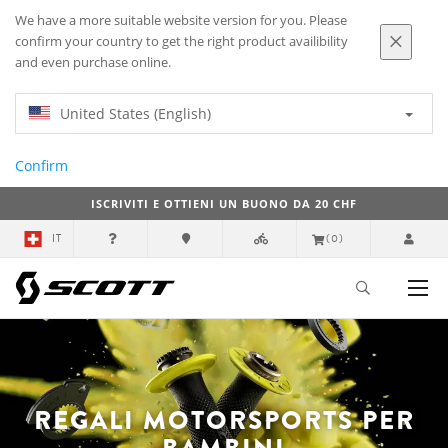
We have a more suitable website version for you. Please
confirm your country to get the right product availibility
and even purchase online.
United States (English)
Confirm
ISCRIVITI E OTTIENI UN BUONO DA 20 CHF
IT
(0)
REGALI MOTORSPORTS PER