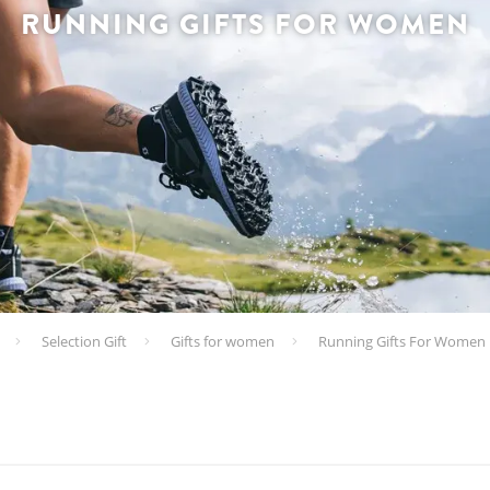
RUNNING GIFTS FOR WOMEN
Selection Gift
Gifts for women
Running Gifts For Women