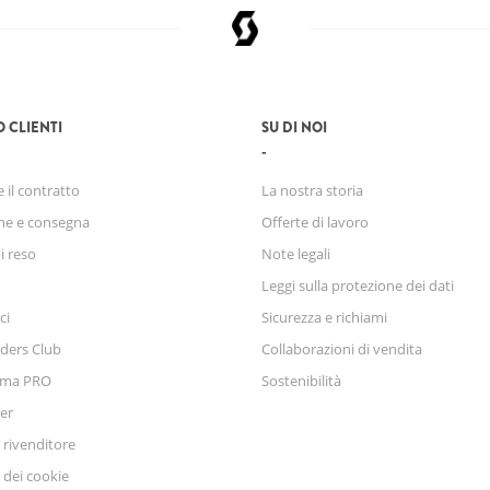
O CLIENTI
SU DI NOI
 il contratto
La nostra storia
ne e consegna
Offerte di lavoro
di reso
Note legali
Leggi sulla protezione dei dati
ci
Sicurezza e richiami
ders Club
Collaborazioni di vendita
mma PRO
Sostenibilità
er
 rivenditore
 dei cookie