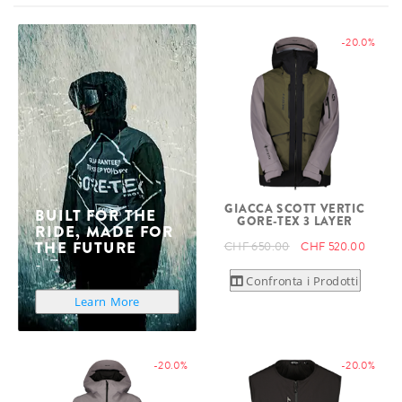
-20.0%
GIACCA SCOTT VERTIC
BUILT FOR THE
GORE-TEX 3 LAYER
RIDE, MADE FOR
THE FUTURE
CHF 650.00
CHF 520.00
Confronta i Prodotti
Learn More
-20.0%
-20.0%