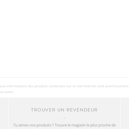
aux informations des produits contenues sur ce site Internet sans avertissement 
ou autre.
TROUVER UN REVENDEUR
Tu aimes nos produits ? Trouve le magasin le plus proche de