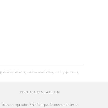
préalable, incluant, mais sans se limiter, aux équipements,
NOUS CONTACTER
Tu as une question ? N'hésite pas à nous contacter en