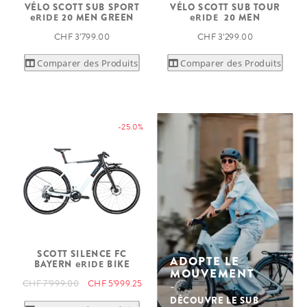
VÉLO SCOTT SUB SPORT
VÉLO SCOTT SUB TOUR
eRIDE
20 MEN GREEN
eRIDE
20 MEN
CHF 3’799.00
CHF 3’299.00
Comparer des Produits
Comparer des Produits
-25.0%
SCOTT SILENCE FC
ADOPTE LE
BAYERN
eRIDE
BIKE
MOUVEMENT
CHF 7’999.00
CHF 5’999.25
DÉCOUVRE LE SUB