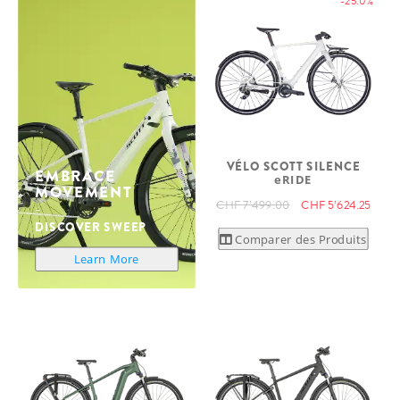
-25.0%
VÉLO SCOTT SILENCE
EMBRACE
eRIDE
MOVEMENT
CHF 7’499.00
CHF 5’624.25
DISCOVER SWEEP
Comparer des Produits
Learn More