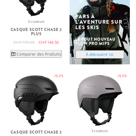
PARS À
L’AVENTURE SUR
3 couleurs
LES SKIS
CASQUE SCOTT CHASE 2
PLUS
LE TOUT NOUVEAU
CHF 170.00
CHF 144.50
FLOW PRO MIPS
Comparer des Produits
À découvrir ici
-15.0%
-15.0%
3 couleurs
CASQUE SCOTT CHASE 2