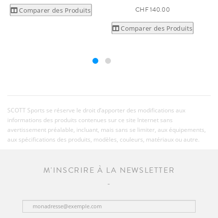
CHF 140.00
Comparer des Produits
Comparer des Produits
SCOTT Sports se réserve le droit d’apporter des modifications aux
informations des produits contenues sur ce site Internet sans
avertissement préalable, incluant, mais sans se limiter, aux équipements,
aux spécifications des produits, modèles, couleurs, matériaux ou autre.
M'INSCRIRE À LA NEWSLETTER