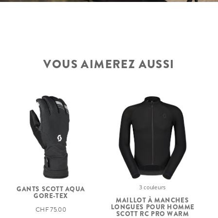
VOUS AIMEREZ AUSSI
3 couleurs
GANTS SCOTT AQUA
C
GORE-TEX
MAILLOT À MANCHES
LONGUES POUR HOMME
CHF 75.00
SCOTT RC PRO WARM