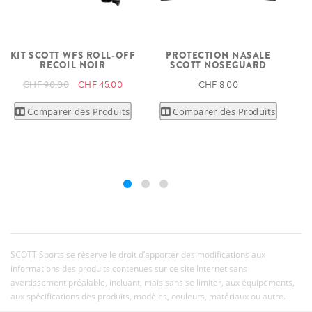
KIT SCOTT WFS ROLL-OFF
PROTECTION NASALE
RECOIL NOIR
SCOTT NOSEGUARD
CHF 90.00
CHF 45.00
CHF 8.00
Comparer des Produits
Comparer des Produits
SCOTT Sports se réserve le droit d’apporter des modifications aux
informations des produits contenues sur ce site Internet sans
avertissement préalable, incluant, mais sans se limiter, aux équipements,
aux spécifications des produits, modèles, couleurs, matériaux ou autre.